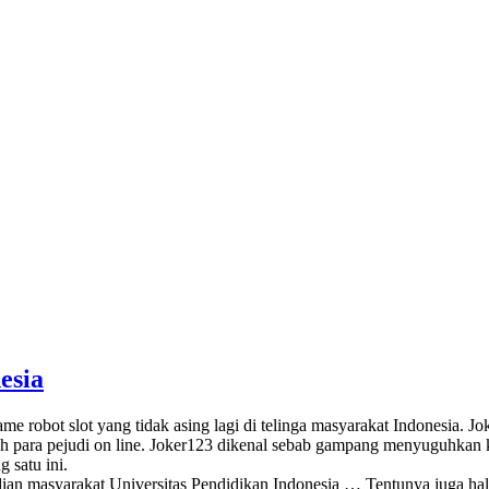
esia
 robot slot yang tidak asing lagi di telinga masyarakat Indonesia. Joke
 oleh para pejudi on line. Joker123 dikenal sebab gampang menyuguh
 satu ini.
ian masyarakat Universitas Pendidikan Indonesia … Tentunya juga hal 