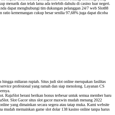
menarik dan telah lama ada terlebih dahulu di casino luar negeri.
gal. Anda dapat menghubungi tim dukungan pelanggan 24/7 web Slot88
n ratio kememangan cukup besar senilia 97,68% juga dapat dicoba
ingga miliaran rupiah. Situs judi slot online merupakan fasilitas
 service profesional yang ramah dan siap menolong. Layanan CS
ernya.
ot. RajaSlot berani berikan bonus terbesar untuk semua member baru
aSlot. Slot Gacor situs slot gacor maxwin mudah menang 2022
no online yang dimainkan secara segera atau tatap muka. Kami website
sama mudah memainkan game slot dolar 138 kasino online tanpa harus