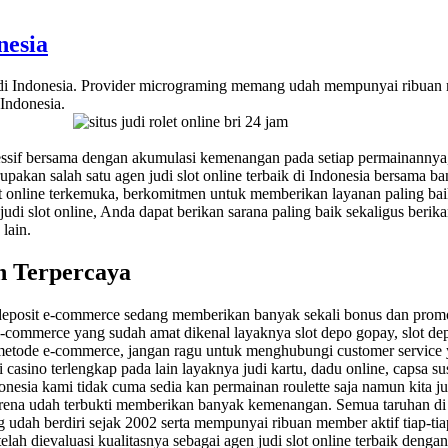
nesia
i di Indonesia. Provider micrograming memang udah mempunyai ribuan 
 Indonesia.
essif bersama dengan akumulasi kemenangan pada setiap permainannya,
upakan salah satu agen judi slot online terbaik di Indonesia bersama ban
slot online terkemuka, berkomitmen untuk memberikan layanan paling 
n judi slot online, Anda dapat berikan sarana paling baik sekaligus be
lain.
n Terpercaya
de deposit e-commerce sedang memberikan banyak sekali bonus dan pro
e-commerce yang sudah amat dikenal layaknya slot depo gopay, slot depo
metode e-commerce, jangan ragu untuk menghubungi customer service
casino terlengkap pada lain layaknya judi kartu, dadu online, capsa susu
ndonesia kami tidak cuma sedia kan permainan roulette saja namun kita 
rena udah terbukti memberikan banyak kemenangan. Semua taruhan di sl
 udah berdiri sejak 2002 serta mempunyai ribuan member aktif tiap-tia
 telah dievaluasi kualitasnya sebagai agen judi slot online terbaik deng