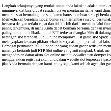
Langkah selanjutnya yang mutlak untuk anda lakukan adalah atur kia
umumnya kiat bisa dibuat sesudah player menguasai game yang dimaink
menerus saat bermain game slot, kamu harus membuat strategi berda
Menyediakan beragam model bonus yang senantiasa siap di pergunaka
bersama dengan terlalu cepat dan tidak lebih dari 1 menit melalui fit
paling terkemuka, di mana Anda dapat bermain bersama dengan nyaman
paling bermutu melibatkan nilai RTP terbesar diangka 96% di dukung fi
bettingan slot terendah, Judi Online mempunyai list game slot SpadeG
melenyapkan tekanan pikiran sebab bekerja ataupun perihal- hal lain,
Berbagai permainan RTP Slot online yang sudah gacor sediakan memili
namanya bertaruh judi RTP Slot online yang anti rungkad. Untuk menja
menghadirkan daftar akun slot online melalui e-wallet atau dompet kom
menggerakkan registrasi akun di didalam website slot terpercaya g
jika Anda bermain dengan kami, enjoy saja, kami adalah agen slot gac