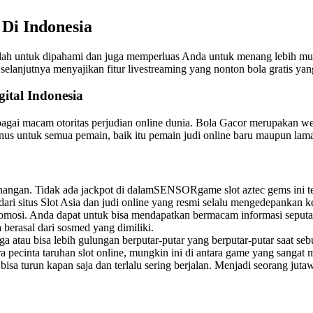
Di Indonesia
udah untuk dipahami dan juga memperluas Anda untuk menang lebih mud
 selanjutnya menyajikan fitur livestreaming yang nonton bola gratis ya
tal Indonesia
erbagai macam otoritas perjudian online dunia. Bola Gacor merupakan we
bonus untuk semua pemain, baik itu pemain judi online baru maupun lam
menangan. Tidak ada jackpot di dalamSENSORgame slot aztec gems ini t
l dari situs Slot Asia dan judi online yang resmi selalu mengedepank
 promosi. Anda dapat untuk bisa mendapatkan bermacam informasi seputar
berasal dari sosmed yang dimiliki.
ga atau bisa lebih gulungan berputar-putar yang berputar-putar saat s
ara pecinta taruhan slot online, mungkin ini di antara game yang sangat
 bisa turun kapan saja dan terlalu sering berjalan. Menjadi seorang ju