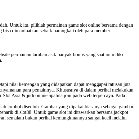
ah. Untuk itu, pilihlah permainan game slot online bersama dengan
ng bisa dimanfaatkan sebaik barangkali oleh para member.
bsite permainan taruhan asik banyak bonus yang saat ini miliki
a.
etapi nilai kemengan yang didapatkan dapat menggapai ratusan juta
an kenyamanan para pemainnya. Khususnya di dalam perihal melakukan
 Slot Asia & judi online apabila join pada web terpercaya. Pada
ebuah tombol disentuh. Gambar yang dipakai biasanya sebagai gambar
 menarik di slot88. Untuk game slot ini ditawarkan bersama jackpot
tawan semalam bukan perihal kemungkinannya sangat kecil melalui