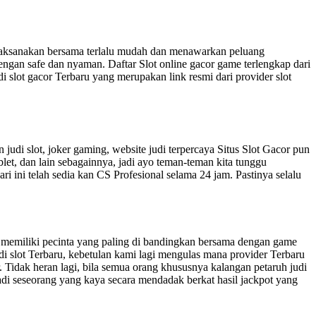
 dilaksanakan bersama terlalu mudah dan menawarkan peluang
dengan safe dan nyaman. Daftar Slot online gacor game terlengkap dari
di slot gacor Terbaru yang merupakan link resmi dari provider slot
 judi slot, joker gaming, website judi terpercaya Situs Slot Gacor pun
blet, dan lain sebagainnya, jadi ayo teman-teman kita tunggu
 ini telah sedia kan CS Profesional selama 24 jam. Pastinya selalu
ni memiliki pecinta yang paling di bandingkan bersama dengan game
udi slot Terbaru, kebetulan kami lagi mengulas mana provider Terbaru
. Tidak heran lagi, bila semua orang khususnya kalangan petaruh judi
adi seseorang yang kaya secara mendadak berkat hasil jackpot yang