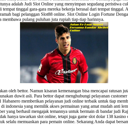
ya adalah Judi Slot Online yang menyimpan segudang peristiwa cukup 
a di tempat tinggal gara-gara mereka bekerja berasal dari tempat ting
amah bagi pelanggan Slot88 online. Slot Online Login Fortune Denga
isa membawa pulang puluhan juta rupiah tiap-tiap harinnya.
nkan oleh bettor. Namun kisaran kemenangan bisa mencapai ratusan juta h
unakan duwit asli. Para bettor dapat menghubungi pelayanan customer
 Habanero memberikan pelayanan judi online terbaik untuk tiap memb
u di indonesia yang memilik akses permainan yang amat mudah anti lem
r yang berhasil mengajak temannya untuk bermain di bandar judi Raj
 tidak hanya tawarkan slot online, tetapi juga game slot dolar 138 kasi
a untuk selalu memuaskan para pemain online. Sekarang Anda dapat ber