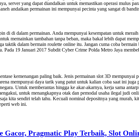
inya, server yang dapat diandalkan untuk memastikan operasi mulus para
 aneh andaikan permainan ini mempunyai pecinta yang sangat di bandi
 spin di di dalam permainan. Anda mempunyai kesempatan untuk meraih
ntuk memainkan tambahan tanpa beban, maka bakal lebih dapat memperh
uga taktik dalam bermain roulette online itu. Jangan cuma coba berma
a. Pada 19 Januari 2017 Subdit Cyber Crime Polda Metro Jaya membeku
ersentase kemenangan paling baik. Jenis permainan slot 3D mempunyai 
arena mempunyai daya tarik yang patut untuk kalian coba saat ini juga p
s negara. Untuk memberantas hingga ke akar-akarnya, kerja sama anta
gakui, untuk menangkapnya otak dan pemodal usaha ilegal judi onlin
ja kita sendiri telah tahu. Kecuali nominal depositnya yang murah, 
perti web ini.
ine Gacor, Pragmatic Play Terbaik, Slot Onl