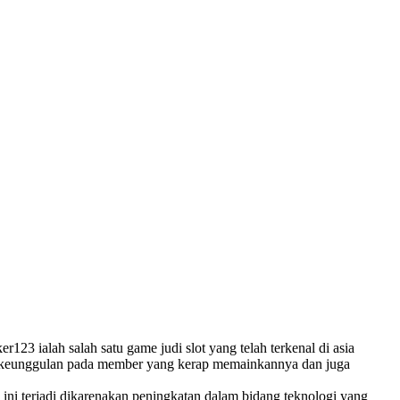
r123 ialah salah satu game judi slot yang telah terkenal di asia
kan keunggulan pada member yang kerap memainkannya dan juga
ini terjadi dikarenakan peningkatan dalam bidang teknologi yang