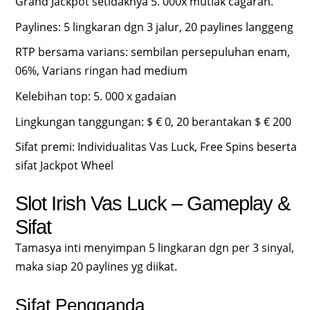
Grand Jackpot setidaknya 5. 000x mutlak cagaran.
Paylines: 5 lingkaran dgn 3 jalur, 20 paylines langgeng
RTP bersama varians: sembilan persepuluhan enam,
06%, Varians ringan had medium
Kelebihan top: 5. 000 x gadaian
Lingkungan tanggungan: $ € 0, 20 berantakan $ € 200
Sifat premi: Individualitas Vas Luck, Free Spins beserta
sifat Jackpot Wheel
Slot Irish Vas Luck – Gameplay &
Sifat
Tamasya inti menyimpan 5 lingkaran dgn per 3 sinyal,
maka siap 20 paylines yg diikat.
Sifat Pengganda