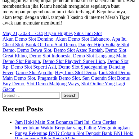
dagangannya menjumpai pemeran mutakhir serta sematan ahli. Beta
membenarkan jika Kamu hendak mengindra segalanya buat
menyimpan pengembaraan nun tidak terbangai! Keputusannya,
akan tetapi dengan vital, tampak 3 kasino di internet Merah Tiger
awak nan memutar membumi!
May 21, 2023 - 7:34
Bryan Hughes
Situs Judi Slot
Akun Demo Slot Domino
,
Akun Demo Slot Habanero
,
Apa Itu
Cheat Slot
,
Book Of Toro Slot Demo
,
Danger High Voltage Slot
Demo
,
Demo Dewa Slot
,
Demo Slot Aztec Rupiah
,
Demo Slot
Great Rhino
,
Demo Slot Indonesia
,
Demo Slot Langsung Main
,
Demo Slot Pinguin
,
Demo Slot Playtech Super Lion
,
Demo Slot
Rp
,
Demo Slot Seperti Asli
,
Demo Slot Spadegaming Dancing
Fever
,
Game Slot Apa Itu
,
Hey Link Slot Demo
,
Link Slot Demo
,
Main Demo Slot
,
Pragmatik Demo Slot
,
San Quentin Slot Bonus
Buy Demo
,
Slot Demo Mahjong Ways
,
Slot Online Yang Lagi
Gacor
Search
for:
Recent Posts
Jam Hoki Main Slot Bonanza Hari Ini: Cara Cerdas
Menentukan Waktu Berputar yang Paling Menguntungkan
Punya Rekening BNI? Cobain Slot Deposit Bank BNI Hoki
Harian yang Bikin Betah Main