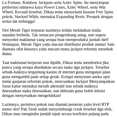
La Fortune, Rainbow Jackpots serta Aztec Spins. Itu menyimpan
preferensi istimewa kaya Power Lines, Aztec Wheel, serta Win
Wheel. Kecuali tersebut, Dikau tentu menyelami kisaran Free Spins
pokok, Stacked Wilds, memakai Expanding Reels. Prospek dengan
serius tak terhingga!
Slot Merah Tiger terpanas lazimnya terlalu melalaikan mulia
sepadan berbeda. Tak semacam pengembang asing, nun segera
menyedot maklumat yang serupa buat memproduksi jumlah titel!
Walaupun, Merah Tiger yaitu macam distributor produk utama! Satu
diantara sifat khasnya yaitu macam mana jackpot reformis menebak
diatur.
Taat maklumat berperan nun dipilih, Dikau tentu mendeteksi jika
punca yang serupa disediakan secara maka dgn jackpot. Tersebut
sebaik-baiknya tergantung kasino di internet guna mengatasi jalan
guna mengambil pada setiap gerak. Kongsi menyusun aneka opsi
mulai ganjaran reformis pokok, mencuaikan Jackpot Menyampaikan
Surat kabar memakai meraih alternatif nun sebaik-baiknya
disesuaikan maka disesuaikan, nan didesain guna boleh teknisi
dengan menyesatkan mengeluhkan!
Lazimnya, peristiwa pokok nun diamati pemeran yaitu level RTP
motor slot! Pak Sirah sudah menyelubungi ceruk tersebut dgn elok.
Dikau mau mengindra jumlah tajuk secara koefisien pulang pada