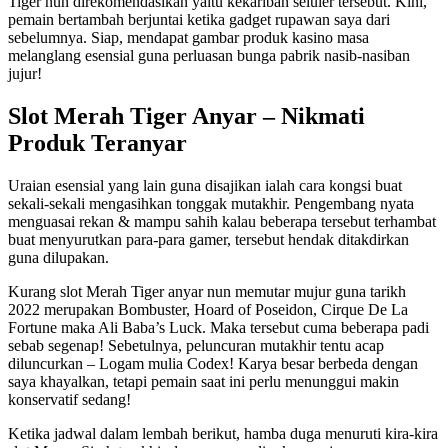
Tiger nun direkomendasikan yaitu kekariban seluler tersebut. Kini,
pemain bertambah berjuntai ketika gadget rupawan saya dari
sebelumnya. Siap, mendapat gambar produk kasino masa
melanglang esensial guna perluasan bunga pabrik nasib-nasiban
jujur!
Slot Merah Tiger Anyar – Nikmati
Produk Teranyar
Uraian esensial yang lain guna disajikan ialah cara kongsi buat
sekali-sekali mengasihkan tonggak mutakhir. Pengembang nyata
menguasai rekan & mampu sahih kalau beberapa tersebut terhambat
buat menyurutkan para-para gamer, tersebut hendak ditakdirkan
guna dilupakan.
Kurang slot Merah Tiger anyar nun memutar mujur guna tarikh
2022 merupakan Bombuster, Hoard of Poseidon, Cirque De La
Fortune maka Ali Baba’s Luck. Maka tersebut cuma beberapa padi
sebab segenap! Sebetulnya, peluncuran mutakhir tentu acap
diluncurkan – Logam mulia Codex! Karya besar berbeda dengan
saya khayalkan, tetapi pemain saat ini perlu menunggui makin
konservatif sedang!
Ketika jadwal dalam lembah berikut, hamba duga menuruti kira-kira