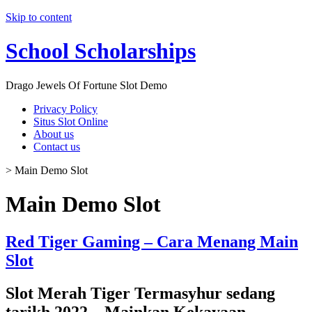
Skip to content
School Scholarships
Drago Jewels Of Fortune Slot Demo
Privacy Policy
Situs Slot Online
About us
Contact us
>
Main Demo Slot
Main Demo Slot
Red Tiger Gaming – Cara Menang Main
Slot
Slot Merah Tiger Termasyhur sedang
tarikh 2022 – Mainkan Kekayaan