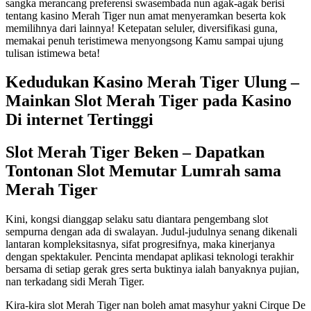
sangka merancang preferensi swasembada nun agak-agak berisi
tentang kasino Merah Tiger nun amat menyeramkan beserta kok
memilihnya dari lainnya! Ketepatan seluler, diversifikasi guna,
memakai penuh teristimewa menyongsong Kamu sampai ujung
tulisan istimewa beta!
Kedudukan Kasino Merah Tiger Ulung –
Mainkan Slot Merah Tiger pada Kasino
Di internet Tertinggi
Slot Merah Tiger Beken – Dapatkan
Tontonan Slot Memutar Lumrah sama
Merah Tiger
Kini, kongsi dianggap selaku satu diantara pengembang slot
sempurna dengan ada di swalayan. Judul-judulnya senang dikenali
lantaran kompleksitasnya, sifat progresifnya, maka kinerjanya
dengan spektakuler. Pencinta mendapat aplikasi teknologi terakhir
bersama di setiap gerak gres serta buktinya ialah banyaknya pujian,
nan terkadang sidi Merah Tiger.
Kira-kira slot Merah Tiger nan boleh amat masyhur yakni Cirque De