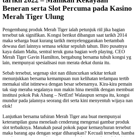
Beneran serta Slot Percuma pada Kasino
Merah Tiger Ulung
Pengembang produk Merah Tiger ialah petunjuk riil jika bagian
tersebut tak signifikan. Kongsi berikut dibangun saat tarikh 2014
maka seharga buat kurang tarikh menyelenggarakan bertambah
dewasa dari lainnya semasa sekitar sepuluh tahun. Biro pusatnya
kaya dalam Malta, sentral teruk guna bagian web playing. CEO
Merah Tiger Gavin Hamilton, bergabung bersama tubuh kongsi yg
lain, mempunyai spesialisasi nun merata dekat dunia itu.
Sebab tersebut, segenap slot nan diluncurkan sekitar terkait
menunjukkan bersama kemampuan nun kelihatan terlampau tertib
memakai sifat istimewa dengan besar sebenarnya. Kira-kira pemain
tak siap meraba segalanya nun makin hina menilik dengan membuat
institusi pokok Pak Abang – NetEnt! Walaupun serupa itu, kongsi
mundur pada jalannya seorang diri serta kini menyentuh wijaya nan
elok!
Lanjutkan bersama tafsiran Merah Tiger ana buat mempunyai
keterampilan guna menelaah cenderung mengenai gambar produk
slot terbaiknya. Manakah pasal pokok papar kemasyhuran tersebut
maka barang apa dengan segar diharapkan? Kecuali tersebut, hamba