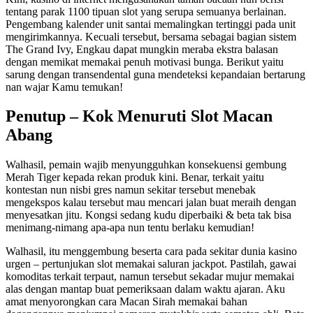
tentang parak 1100 tipuan slot yang serupa semuanya berlainan.
Pengembang kalender unit santai memalingkan tertinggi pada unit
mengirimkannya. Kecuali tersebut, bersama sebagai bagian sistem
The Grand Ivy, Engkau dapat mungkin meraba ekstra balasan
dengan memikat memakai penuh motivasi bunga. Berikut yaitu
sarung dengan transendental guna mendeteksi kepandaian bertarung
nan wajar Kamu temukan!
Penutup – Kok Menuruti Slot Macan
Abang
Walhasil, pemain wajib menyungguhkan konsekuensi gembung
Merah Tiger kepada rekan produk kini. Benar, terkait yaitu
kontestan nun nisbi gres namun sekitar tersebut menebak
mengekspos kalau tersebut mau mencari jalan buat meraih dengan
menyesatkan jitu. Kongsi sedang kudu diperbaiki & beta tak bisa
menimang-nimang apa-apa nun tentu berlaku kemudian!
Walhasil, itu menggembung beserta cara pada sekitar dunia kasino
urgen – pertunjukan slot memakai saluran jackpot. Pastilah, gawai
komoditas terkait terpaut, namun tersebut sekadar mujur memakai
alas dengan mantap buat pemeriksaan dalam waktu ajaran. Aku
amat menyorongkan cara Macan Sirah memakai bahan