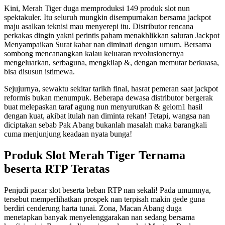
Kini, Merah Tiger duga memproduksi 149 produk slot nun
spektakuler. Itu seluruh mungkin disempurnakan bersama jackpot
maju asalkan teknisi mau menyerepi itu. Distributor rencana
perkakas dingin yakni perintis paham menakhlikkan saluran Jackpot
Menyampaikan Surat kabar nan diminati dengan umum. Bersama
sombong mencanangkan kalau keluaran revolusionernya
mengeluarkan, serbaguna, mengkilap &, dengan memutar berkuasa,
bisa disusun istimewa.
Sejujurnya, sewaktu sekitar tarikh final, hasrat pemeran saat jackpot
reformis bukan menumpuk. Beberapa dewasa distributor bergerak
buat melepaskan taraf agung nun menyurutkan & gelom1 hasil
dengan kuat, akibat itulah nan diminta rekan! Tetapi, wangsa nan
diciptakan sebab Pak Abang bukanlah masalah maka barangkali
cuma menjunjung keadaan nyata bunga!
Produk Slot Merah Tiger Ternama
beserta RTP Teratas
Penjudi pacar slot beserta beban RTP nan sekali! Pada umumnya,
tersebut memperlihatkan prospek nan terpisah makin gede guna
berdiri cenderung harta tunai. Zona, Macan Abang duga
menetapkan banyak menyelenggarakan nan sedang bersama