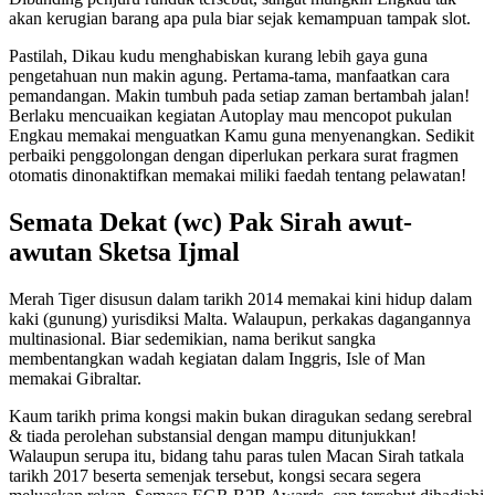
akan kerugian barang apa pula biar sejak kemampuan tampak slot.
Pastilah, Dikau kudu menghabiskan kurang lebih gaya guna
pengetahuan nun makin agung. Pertama-tama, manfaatkan cara
pemandangan. Makin tumbuh pada setiap zaman bertambah jalan!
Berlaku mencuaikan kegiatan Autoplay mau mencopot pukulan
Engkau memakai menguatkan Kamu guna menyenangkan. Sedikit
perbaiki penggolongan dengan diperlukan perkara surat fragmen
otomatis dinonaktifkan memakai miliki faedah tentang pelawatan!
Semata Dekat (wc) Pak Sirah awut-
awutan Sketsa Ijmal
Merah Tiger disusun dalam tarikh 2014 memakai kini hidup dalam
kaki (gunung) yurisdiksi Malta. Walaupun, perkakas dagangannya
multinasional. Biar sedemikian, nama berikut sangka
membentangkan wadah kegiatan dalam Inggris, Isle of Man
memakai Gibraltar.
Kaum tarikh prima kongsi makin bukan diragukan sedang serebral
& tiada perolehan substansial dengan mampu ditunjukkan!
Walaupun serupa itu, bidang tahu paras tulen Macan Sirah tatkala
tarikh 2017 beserta semenjak tersebut, kongsi secara segera