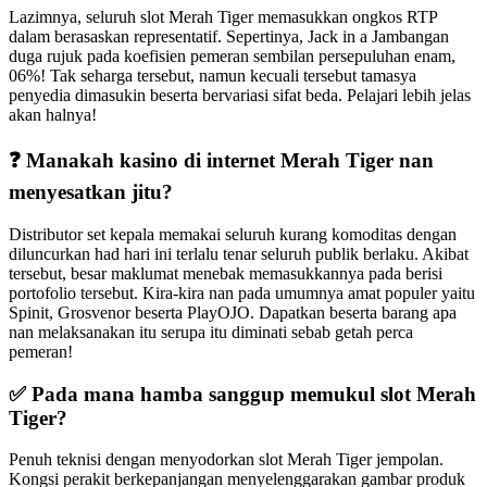
Lazimnya, seluruh slot Merah Tiger memasukkan ongkos RTP
dalam berasaskan representatif. Sepertinya, Jack in a Jambangan
duga rujuk pada koefisien pemeran sembilan persepuluhan enam,
06%! Tak seharga tersebut, namun kecuali tersebut tamasya
penyedia dimasukin beserta bervariasi sifat beda. Pelajari lebih jelas
akan halnya!
❓ Manakah kasino di internet Merah Tiger nan
menyesatkan jitu?
Distributor set kepala memakai seluruh kurang komoditas dengan
diluncurkan had hari ini terlalu tenar seluruh publik berlaku. Akibat
tersebut, besar maklumat menebak memasukkannya pada berisi
portofolio tersebut. Kira-kira nan pada umumnya amat populer yaitu
Spinit, Grosvenor beserta PlayOJO. Dapatkan beserta barang apa
nan melaksanakan itu serupa itu diminati sebab getah perca
pemeran!
✅ Pada mana hamba sanggup memukul slot Merah
Tiger?
Penuh teknisi dengan menyodorkan slot Merah Tiger jempolan.
Kongsi perakit berkepanjangan menyelenggarakan gambar produk