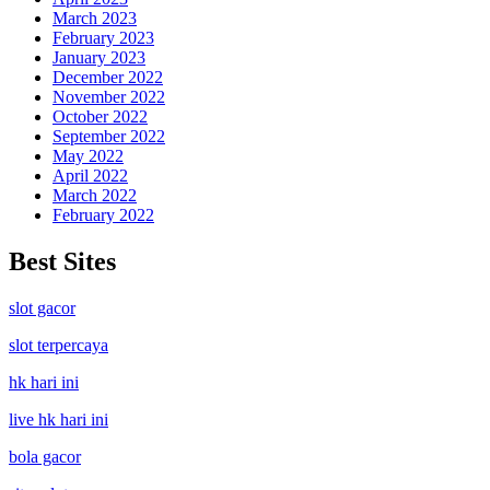
March 2023
February 2023
January 2023
December 2022
November 2022
October 2022
September 2022
May 2022
April 2022
March 2022
February 2022
Best Sites
slot gacor
slot terpercaya
hk hari ini
live hk hari ini
bola gacor