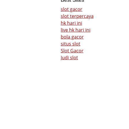
Best Sites
slot gacor
slot terpercaya
hk hari ini
live hk hari ini
bola gacor
situs slot
Slot Gacor
Judi slot