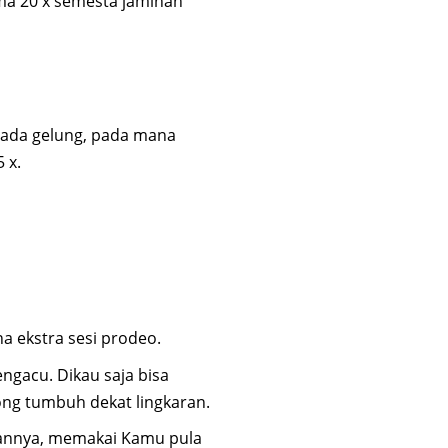
a 20 x semesta jaminan
 pada gelung, pada mana
 x.
na ekstra sesi prodeo.
gacu. Dikau saja bisa
ng tumbuh dekat lingkaran.
gannya, memakai Kamu pula