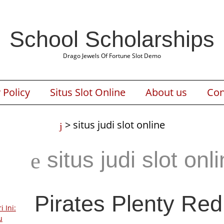
School Scholarships
Drago Jewels Of Fortune Slot Demo
 Policy
Situs Slot Online
About us
Con
>
situs judi slot online
situs judi slot onl
Pirates Plenty Red 
 Ini:
u