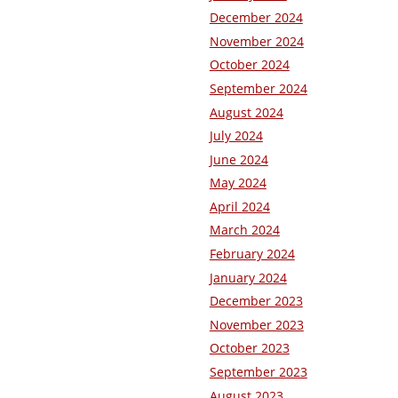
December 2024
November 2024
October 2024
September 2024
August 2024
July 2024
June 2024
May 2024
April 2024
March 2024
February 2024
January 2024
December 2023
November 2023
October 2023
September 2023
August 2023