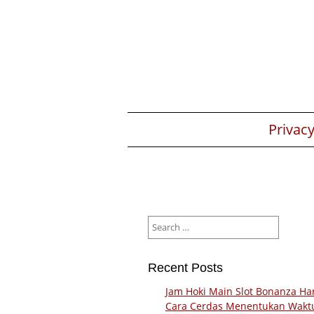
Privacy
Search
for:
Recent Posts
Jam Hoki Main Slot Bonanza Hari
Cara Cerdas Menentukan Wakt