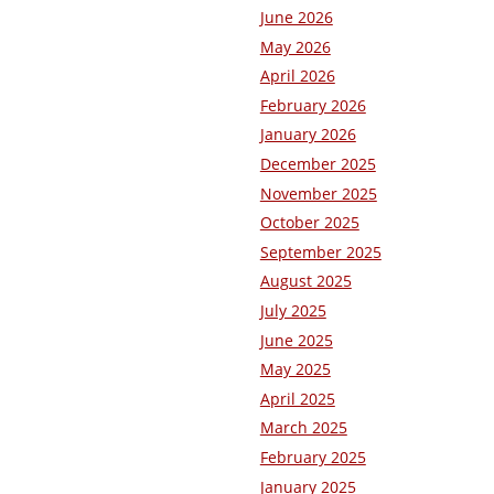
June 2026
May 2026
April 2026
February 2026
January 2026
December 2025
November 2025
October 2025
September 2025
August 2025
July 2025
June 2025
May 2025
April 2025
March 2025
February 2025
January 2025