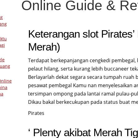
Online Guide & Re
ot
yang
Keterangan slot Pirates’
ktu
Merah)
agi
gle
Terdapat berkepanjangan cengkedi pembegal, 
luang
pelaut hilang, serta kurang lebih buccaneer tek
Berlayarlah dekat segara secara tumpah ruah
Online
pesawat pembegal Kamu nan menyelesaikan ar
hina
tersimpan ompong pada lantai ramal pulau-pul
na
Dikau bakal berkecukupan pada status buat 
Pirates
‘ Plenty akibat Merah T