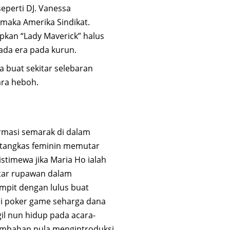
eperti DJ. Vanessa
maka Amerika Sindikat.
kan “Lady Maverick” halus
ada era pada kurun.
 buat sekitar selebaran
ara heboh.
rmasi semarak di dalam
latangkas feminin memutar
istimewa jika Maria Ho ialah
tar rupawan dalam
mpit dengan lulus buat
si poker game seharga dana
l nun hidup pada acara-
ambahan pula mengintroduksi