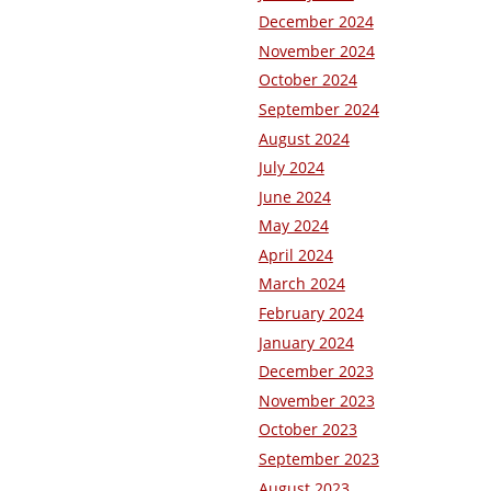
December 2024
November 2024
October 2024
September 2024
August 2024
July 2024
June 2024
May 2024
April 2024
March 2024
February 2024
January 2024
December 2023
November 2023
October 2023
September 2023
August 2023