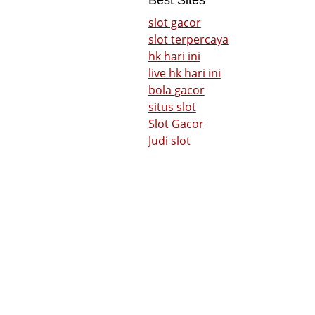
Best Sites
slot gacor
slot terpercaya
hk hari ini
live hk hari ini
bola gacor
situs slot
Slot Gacor
Judi slot