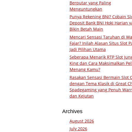
Berputar yang Paling
Menguntungkan
Punya Rekening BNI? Cobain Sl
Deposit Bank BNI Hoki Harian 
Bikin Betah Main
Mencari Sensasi Taruhan di Wa
Fajar? Inilah Alasan Situs Slot P
Jadi Pilihan Utama
Seberapa Menarik RTP Slot Jun
King dan Cara Maksimalkan Pe
Menang Kamu?
Rasakan Sensasi Bermain Slot 
dengan Tema Klasik di Great C
Spadegaming yang Penuh War
dan Kejutan
Archives
August 2026
July 2026