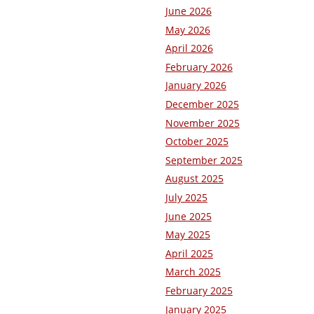
June 2026
May 2026
April 2026
February 2026
January 2026
December 2025
November 2025
October 2025
September 2025
August 2025
July 2025
June 2025
May 2025
April 2025
March 2025
February 2025
January 2025