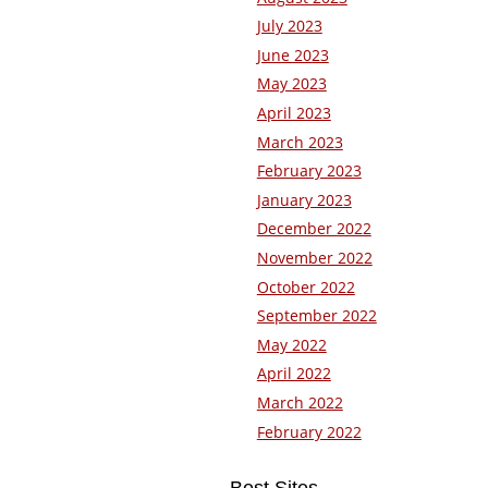
July 2023
June 2023
May 2023
April 2023
March 2023
February 2023
January 2023
December 2022
November 2022
October 2022
September 2022
May 2022
April 2022
March 2022
February 2022