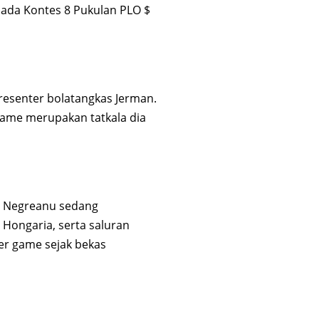
pada Kontes 8 Pukulan PLO $
presenter bolatangkas Jerman.
ame merupakan tatkala dia
el Negreanu sedang
 Hongaria, serta saluran
er game sejak bekas