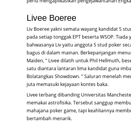
perlu mengaplikasikan pengejawantahan Engka
Livee Boeree
Liv Boeree yakni semata wayang kandidat 5 s
pada setiap tonggak EPT beserta WSOP. Tiada 
bahwasanya Liv yaitu anggota 5 stud poker se
bagus di dalam mainan. Berkepanjangan menuru
Maiden, ” Livee dilatih untuk Phil Hellmuth, be
satu diantara lantaran lima kandidat guna imb
Bolatangkas Showdown. ” Saluran menelah mer
juta memasuki kejayaan kontes baka.
Livee terbang dibanding Universitas Manchest
memakai astrofisika. Tersebut sanggup membua
mahajana poker game, tapi keahliannya membu
bertambah menarik.