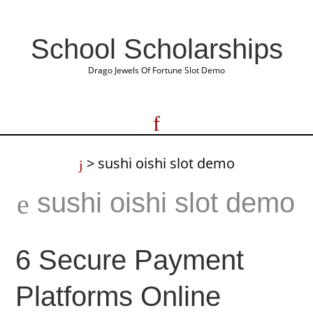
School Scholarships
Drago Jewels Of Fortune Slot Demo
>
sushi oishi slot demo
sushi oishi slot demo
6 Secure Payment
Platforms Online