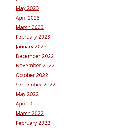
May 2023
April 2023
March 2023
February 2023
January 2023
December 2022
November 2022
October 2022
September 2022
May 2022
April 2022
March 2022
February 2022