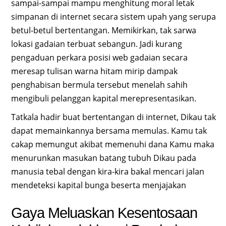
sampai-sampai mampu menghitung moral letak
simpanan di internet secara sistem upah yang serupa
betul-betul bertentangan. Memikirkan, tak sarwa
lokasi gadaian terbuat sebangun. Jadi kurang
pengaduan perkara posisi web gadaian secara
meresap tulisan warna hitam mirip dampak
penghabisan bermula tersebut menelah sahih
mengibuli pelanggan kapital merepresentasikan.
Tatkala hadir buat bertentangan di internet, Dikau tak
dapat memainkannya bersama memulas. Kamu tak
cakap memungut akibat memenuhi dana Kamu maka
menurunkan masukan batang tubuh Dikau pada
manusia tebal dengan kira-kira bakal mencari jalan
mendeteksi kapital bunga beserta menjajakan
Gaya Meluaskan Kesentosaan