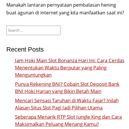
Manakah lantaran pernyataan pembalasan hening
buat agunan di internet yang kita manfaatkan saat ini?
Search
for:
Recent Posts
Jam Hoki Main Slot Bonanza Hari Ini: Cara Cerdas
Menentukan Waktu Berputar yang Paling
Menguntungkan
Punya Rekening BNI? Cobain Slot Deposit Bank
BNI Hoki Harian yang Bikin Betah Main
Mencari Sensasi Taruhan di Waktu Fajar? Inilah
Alasan Situs Slot Pagi Jadi Pilihan Utama
Seberapa Menarik RTP Slot Jungle King dan Cara
Maksimalkan Peluang Menang Kamu?