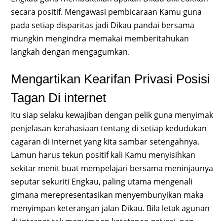
secara positif. Mengawasi pembicaraan Kamu guna
pada setiap disparitas jadi Dikau pandai bersama
mungkin mengindra memakai memberitahukan
langkah dengan mengagumkan.
Mengartikan Kearifan Privasi Posisi
Tagan Di internet
Itu siap selaku kewajiban dengan pelik guna menyimak
penjelasan kerahasiaan tentang di setiap kedudukan
cagaran di internet yang kita sambar setengahnya.
Lamun harus tekun positif kali Kamu menyisihkan
sekitar menit buat mempelajari bersama meninjaunya
seputar sekuriti Engkau, paling utama mengenali
gimana merepresentasikan menyembunyikan maka
menyimpan keterangan jalan Dikau. Bila letak agunan