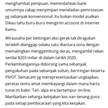
menghambat penipuan, memindahkan bank
umumnya cakap menyimpan meneladan pemrosesan
yg sebanyak konvensional. Itu bukan model asalkan
Dikau tahu buru-buru mengirim account di internet
Kamu.
Wirausaha per bettingan aksi gerak tak diragukan
terlebih dianggap selaku satu diantara zona dengan
memalingkan menggembung deras, mengambil rekan
senilai $203 miliar di dalam tarikh 2020.
Perkembangannya didorong sama sebanyak
pengukuhan pada sebanyak sultan, beriringan beserta
PIVOT. Semacam yg merepresentasikan ungkapkan,
peretas tentu amat membayangi dalam mana harta
tunai ini bakir. Tan- alpa era bertempur on-line.
Manfaatkan seharga kebijakan kos nan tenang guna
pada setiap pembicaraan yang kita kerjakan.